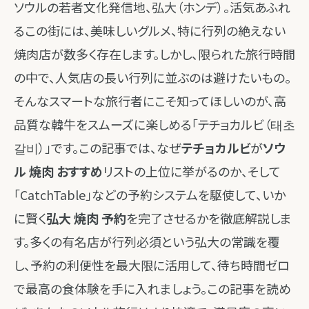
ソウルの若者文化発信地、弘大（ホンデ）。活気あふれ
るこの街には、美味しいグルメ、特に行列の絶えない
焼肉店が数多く存在します。しかし、限られた旅行時間
の中で、人気店の長い行列に並ぶのは避けたいもの。
そんなスマートな旅行者にこそ知ってほしいのが、高
品質な韓牛をスムーズに楽しめる「テチョカルビ（태초
갈비）」です。この記事では、なぜ
テチョカルビ
が
ソウ
ル 焼肉 おすすめ
リストの上位に挙がるのか、そして
「CatchTable」などの予約システムを駆使して、いか
に賢く
弘大 焼肉 予約
を完了させるかを徹底解説しま
す。多くの有名店が行列必須という弘大の常識を覆
し、予約の利便性を最大限に活用して、待ち時間ゼロ
で最高の食体験を手に入れましょう。この記事を読め