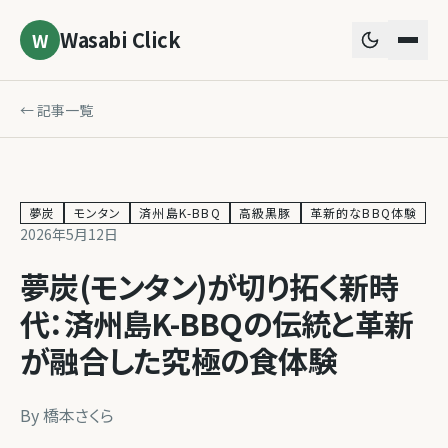
Wasabi Click
W
← 記事一覧
夢炭
モンタン
済州島K-BBQ
高級黒豚
革新的なBBQ体験
2026年5月12日
夢炭(モンタン)が切り拓く新時
代：済州島K-BBQの伝統と革新
が融合した究極の食体験
By
橋本さくら