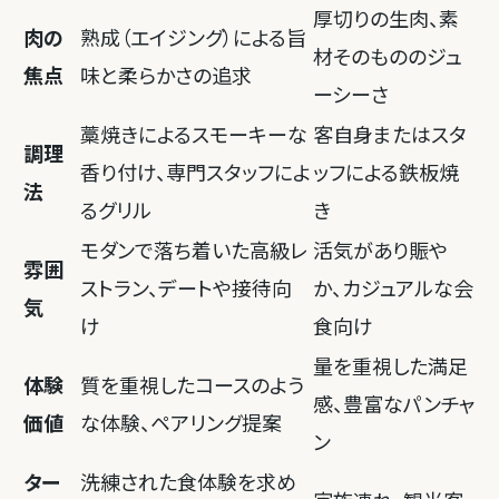
厚切りの生肉、素
肉の
熟成（エイジング）による旨
材そのもののジュ
焦点
味と柔らかさの追求
ーシーさ
藁焼きによるスモーキーな
客自身またはスタ
調理
香り付け、専門スタッフによ
ッフによる鉄板焼
法
るグリル
き
モダンで落ち着いた高級レ
活気があり賑や
雰囲
ストラン、デートや接待向
か、カジュアルな会
気
け
食向け
量を重視した満足
体験
質を重視したコースのよう
感、豊富なパンチャ
価値
な体験、ペアリング提案
ン
ター
洗練された食体験を求め