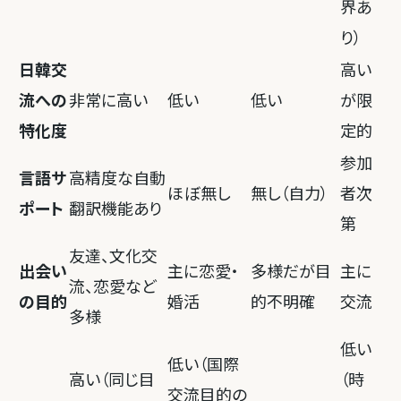
界あ
り）
日韓交
高い
流への
非常に高い
低い
低い
が限
特化度
定的
参加
言語サ
高精度な自動
ほぼ無し
無し（自力）
者次
ポート
翻訳機能あり
第
友達、文化交
出会い
主に恋愛・
多様だが目
主に
流、恋愛など
の目的
婚活
的不明確
交流
多様
低い
低い（国際
高い（同じ目
（時
交流目的の