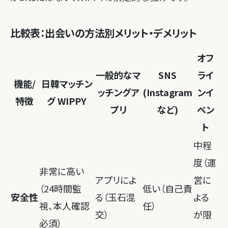
比較表：出会いの方法別メリット・デメリット
オフ
一般的なマ
SNS
ライ
機能/
日韓マッチン
ッチングア
(Instagram
ンイ
特徴
グ WIPPY
プリ
など)
ベン
ト
中程
度（運
非常に高い
アプリによ
営に
（24時間監
低い（自己責
安全性
る（玉石混
よる
視、本人確認
任）
交）
が限
必須）